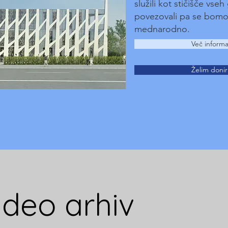
služili kot stičišče vseh
povezovali pa se bomo
mednarodno.
Več informa
Želim donir
ideo arhiv