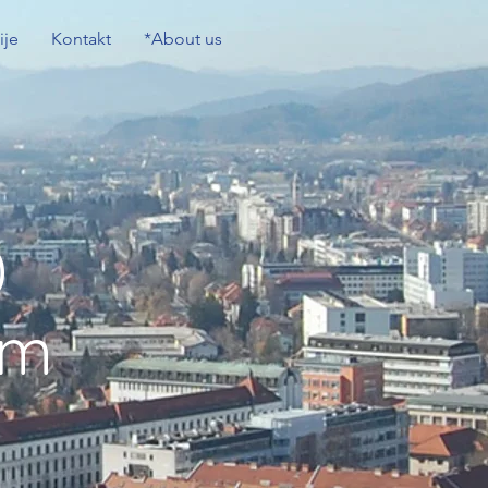
ije
Kontakt
*About us
0
am