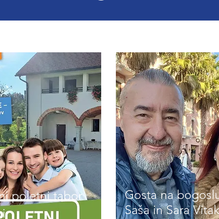
Gosta na bogoslu
i poletni tabor
Saša in Sara Vitak
ni