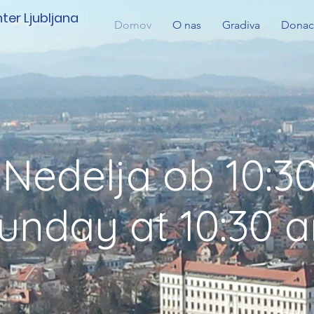
ter Ljubljana
Domov
O nas
Gradiva
Donac
Nedelja ob 10:3
unday at 10:30 