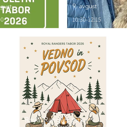
9. avgust
vgust
00
10:30-12:15
Royal Rangers tabor