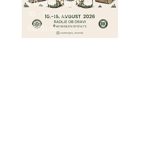
v Radljah ob Dravi
10. - 15. avgust
9:00-21:00