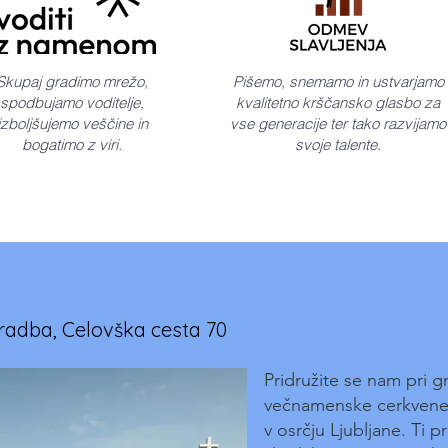
Skupaj gradimo mrežo,
​​​Pišemo, snemamo in ustvarjamo
spodbujamo voditelje,
kvalitetno krščansko glasbo za
izboljšujemo veščine in
vse generacije ter tako razvijamo
bogatimo z viri.
svoje talente.
adba, Celovška cesta 70
Pridružite se nam pri g
večnamenske cerkvene
v osrčju Ljubljane. Ti 