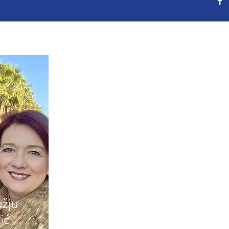
žju
ić