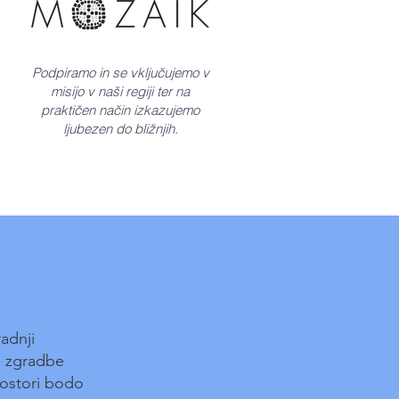
Podpiramo in se vključujemo v
misijo v naši regiji ter na
praktičen način izkazujemo
ljubezen do bližnjih.
radnji
 zgradbe
prostori bodo