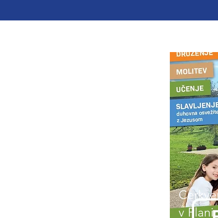
Cerkven
v Plani