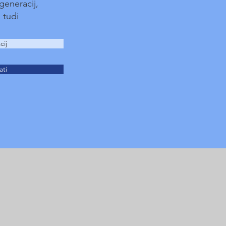
 generacij,
 tudi
cij
ati