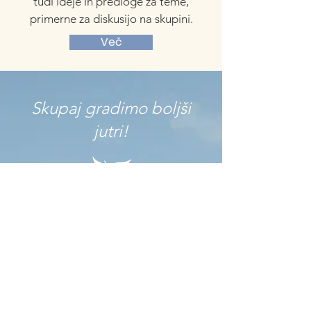
tudi ideje in predloge za teme,
primerne za diskusijo na skupini.
Več
Skupaj gradimo boljši
jutri!
Binkoštna cerkev Center Ljubljana
Lokacija bogoslužij:
Location of services:
Celovška 43, Ljubljana
Poštni naslov:
Celovška cesta 43, p.p. 6030