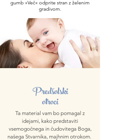
gumb »Več« odprite stran z želenim
gradivom.
Predšolski
otroci
Ta material vam bo pomagal z
idejami, kako predstaviti
vsemogočnega in čudovitega Boga,
našega Stvarnika, majhnim otrokom.