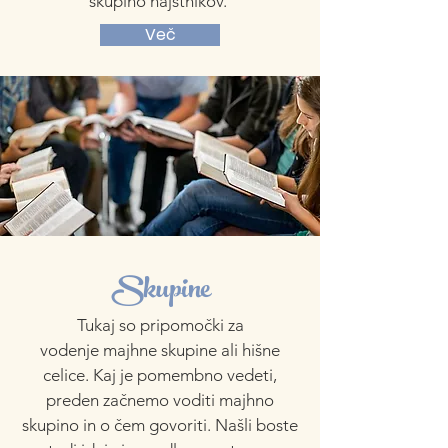
skupino najstnikov.
Več
Skupine
Tukaj so pripomočki za
vodenje majhne skupine ali hišne
celice. Kaj je pomembno vedeti,
preden začnemo voditi majhno
skupino in o čem govoriti. Našli boste