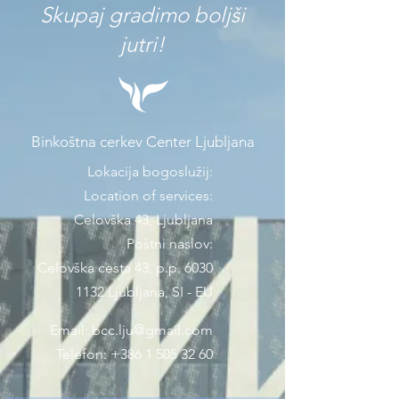
Skupaj gradimo boljši
jutri!
Binkoštna cerkev Center Ljubljana
Lokacija bogoslužij:
Location of services:
Celovška 43, Ljubljana
Poštni naslov:
Celovška cesta 43, p.p. 6030
1132 Ljubljana, SI - EU
Email:
bcc.lju@gmail.com
Telefon:
+386 1 505 32 60