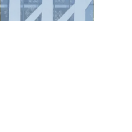
Izberite jezik, v katerem želite
prejemati Dobrovestnik:
*
Slovenski jezik
Angleški jezik
Pošlji / Send
Quick Links
About us