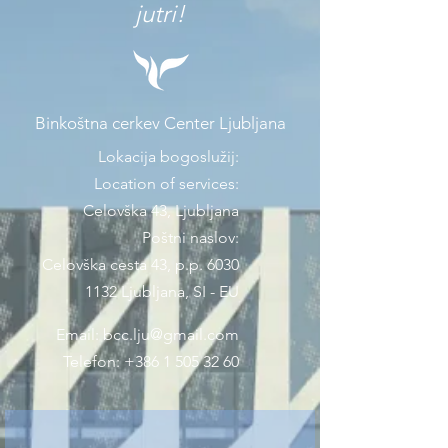
jutri!
Binkoštna cerkev Center Ljubljana
Lokacija bogoslužij:
Location of services:
Celovška 43, Ljubljana
Poštni naslov:
Celovška cesta 43, p.p. 6030
1132 Ljubljana, SI - EU
Email:
bcc.lju@gmail.com
Telefon:
+386 1 505 32 60