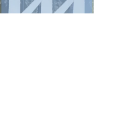
Izberite jezik, v katerem želite
prejemati Dobrovestnik:
*
Slovenski jezik
Angleški jezik
Pošlji / Send
Quick Links
About us
Events