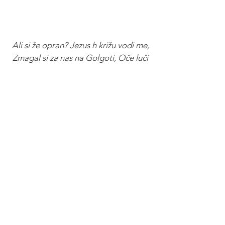
Ali si že opran? Jezus h križu vodi me,
Zmagal si za nas na Golgoti, Oče luči
Zmaga naša v Gospodu je, To je ta
dan, Ime Jezus, Jezus, sladko tvoje je
ime