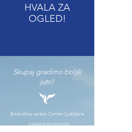
HVALA ZA
OGLED!
Skupaj gradimo boljši
jutri!
Binkoštna cerkev Center Ljubljana
Lokacija bogoslužij:
Location of services: